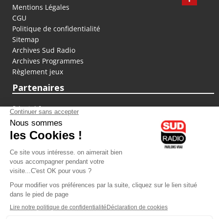
Mentions Légales
CGU
Politique de confidentialité
Sitemap
Archives Sud Radio
Archives Programmes
Règlement jeux
Partenaires
fiducial.fr
lyoncapitale.fr
olympique-et-lyonnais.com
L'application Iphone / Android
Téléchargez l'application
Les cookies