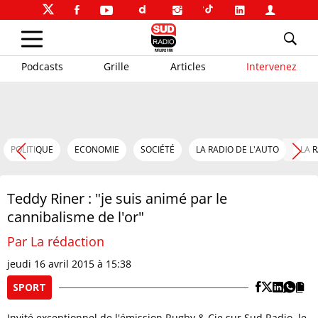
Podcasts
Grille
Articles
Intervenez
POLITIQUE
ECONOMIE
SOCIÉTÉ
LA RADIO DE L'AUTO
LA 
Teddy Riner : "je suis animé par le
cannibalisme de l'or"
Par La rédaction
jeudi 16 avril 2015 à 15:38
SPORT
Invité exceptionnel de l'émission Rugby & Cie sur Sud Radio, le