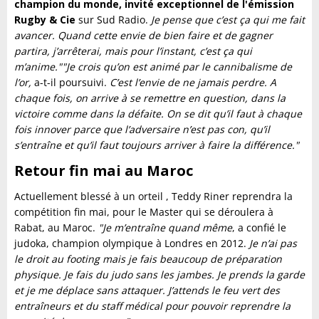
champion du monde, invité exceptionnel de l'émission
Rugby & Cie
sur Sud Radio.
Je pense que c’est ça qui me fait
avancer. Quand cette envie de bien faire et de gagner
partira, j’arrêterai, mais pour l’instant, c’est ça qui
m’anime."
"Je crois qu’on est animé par le cannibalisme de
l’or,
a-t-il poursuivi.
C’est l’envie de ne jamais perdre. A
chaque fois, on arrive à se remettre en question, dans la
victoire comme dans la défaite. On se dit qu’il faut à chaque
fois innover parce que l’adversaire n’est pas con, qu’il
s’entraîne et qu’il faut toujours arriver à faire la différence."
Retour fin mai au Maroc
Actuellement blessé à un orteil , Teddy Riner reprendra la
compétition fin mai, pour le Master qui se déroulera à
Rabat, au Maroc.
"Je m’entraîne quand même
, a confié le
judoka, champion olympique à Londres en 2012.
Je n’ai pas
le droit au footing mais je fais beaucoup de préparation
physique. Je fais du judo sans les jambes. Je prends la garde
et je me déplace sans attaquer. J’attends le feu vert des
entraîneurs et du staff médical pour pouvoir reprendre la