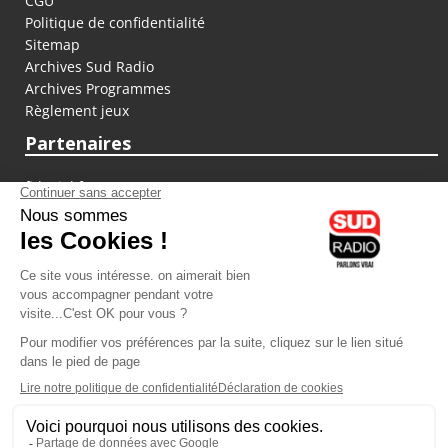
CGU
Politique de confidentialité
Sitemap
Archives Sud Radio
Archives Programmes
Règlement jeux
Partenaires
fiducial.fr
lyoncapitale.fr
olympique-et-lyonnais.com
L'application Iphone / Android
Téléchargez l'application
Les cookies
Gestion des cookies