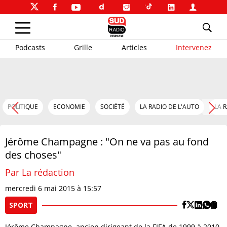
Podcasts
Grille
Articles
Intervenez
POLITIQUE
ECONOMIE
SOCIÉTÉ
LA RADIO DE L'AUTO
LA 
Jérôme Champagne : "On ne va pas au fond
des choses"
Par La rédaction
mercredi 6 mai 2015 à 15:57
SPORT
Jérôme Champagne, ancien dirigeant de la FIFA de 1999 à 2010,