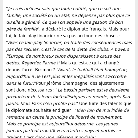
"
Je crois qu'il est sain que toute entitié, que ce soit une
famille, une société ou un Etat, ne dépense pas plus que ce
qu'elle a généré. Ce que l'on appelle une gestion de bon
père de famille
", a déclaré le diplomate français. Mais pour
lui, le fair-play financier ne va pas au fond des choses :
"
Avec ce fair-play financier, on traite des conséquences mais
pas des racines. C'est le cas de la dette des clubs. A travers
l'Europe, de nombreux clubs disparaissent à cause des
dettes. Regardez Parme !"
Mais qu'est-ce qui a changé
depuis l'arrêt Bosman ?
"Avant, le football était homogène,
aujourd'hui il ne l'est plus et les inégalités vont s'accroitre
dans le futur.
"Pour Jérôme Champagne, des ajustements
sont donc nécessaires : "
Le bassin parisien est le deuxième
producteur de talents footballistiques au monde, après Sao
paulo. Mais Paris n'en profite pas.
” Une fuite des talents que
le diplomate souhaite endiguer : “
Bien loin de moi l'idée de
remettre en cause le principe de liberté de mouvement.
Mais ce principe est aujourd'hui détourné. Les jeunes
joueurs partent trop tôt vers d'autres pays et parfois se
grillent. C'est donc une réflexion mondiale.
”