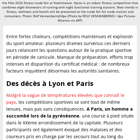
the Fibo 2026 fitness trade fair at Koelnmesse. Hyrox is an indoor fitness competition that
combines eight kilometers of running with eight functional training stations. New trends in
fitness, wellness and health will be presented at the trade fair for trade visitors and
consumers. Photo: Rolf Vennenbernd/dpa (Photo by ROLF VENNENBERND / dpa Picture-
Alliance via AFP)
Entre fortes chaleurs, compétitions maintenues et explosion
du sport amateur, plusieurs drames survenus ces derniers
jours relancent les questions autour de la pratique sportive
en période de canicule. Manque de préparation, efforts trop
intenses et disparition du certificat médical : de nombreux
facteurs inquiètent désormais les autorités sanitaires.
Des décès à Lyon et Paris
Malgré la vague de températures élevées que connaît le
pays
, les compétitions sportives se sont tout de même
tenues, mais pas sans conséquences.
A Paris, un homme a
succombé lors de la pyrénéenne
, une course à pied située
dans le XXème arrondissement de la capitale. Plusieurs
participants ont également évoqué des malaises et des
coureurs pris en charge par les secours tout au long du