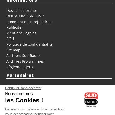
Dossier de presse
QUI SOMMES-NOUS ?
Comment nous rejoindre ?
Publicité
Mentions Légales
CGU
Politique de confidentialité
Sitemap
Archives Sud Radio
Archives Programmes
Règlement jeux
Partenaires
fiducial.fr
lyoncapitale.fr
olympique-et-lyonnais.com
L'application Iphone / Android