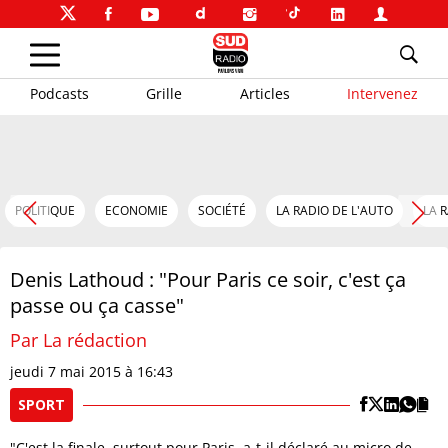
Podcasts
Grille
Articles
Intervenez
POLITIQUE
ECONOMIE
SOCIÉTÉ
LA RADIO DE L'AUTO
LA 
Denis Lathoud : "Pour Paris ce soir, c'est ça
passe ou ça casse"
Par La rédaction
jeudi 7 mai 2015 à 16:43
SPORT
"C'est la finale, surtout pour Paris, a-t-il déclaré au micro de