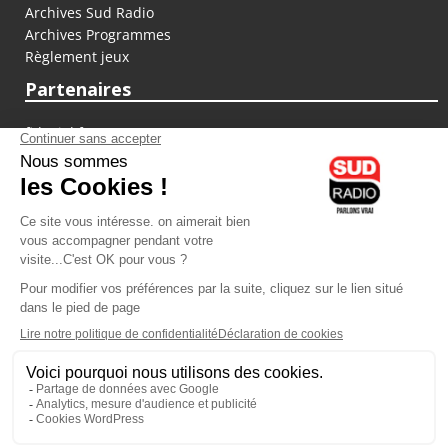
Archives Sud Radio
Archives Programmes
Règlement jeux
Partenaires
fiducial.fr
lyoncapitale.fr
olympique-et-lyonnais.com
L'application Iphone / Android
Téléchargez l'application
Les cookies
Gestion des cookies
Crédit photos : ©Sud Radio / Pierre Olivier