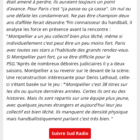
était amené à perdre, ils auraient toujours un point
d'avance. Pour Paris c'est "ça passe ou ça casse". Un nul ou
une défaite les condamnerait. Ne pas être champion deux
ans d’affilée ferait désordre."
Fin connaisseur du handball, il
analyse les force en présence avant la rencontre :
"
Montpellier a un j
eu
collectif bien plus lêché, même si
individuellement c'est peut être un peu moins fort. Paris
avec toutes ses stars a l'habitude des grands rendez-vous.
Si
Montpellier
part fort, ça va être difficile pour le
PSG."
Après de nombreux déboires judiciaires il y a deux
saisons, Montpellier a su revenir sur le devant de la scène.
Une reconstruction intéressante pour Denis Lathoud, celle-
ci s'étant basée sur le jeu :
"
Montpellier c'est 38 titres sur
les dix ou quinze dernières années. Certes ils ont eu des
histoires. Mais ils sont repartis sur une équipe plus jeune,
avec quelques jeunes étrangers et aujourd'hui leur jeu
collectif est bien lêché. Ils manquent de densité physique
mais handballistiquement parlant c'est très
bien
. "
Suivre Sud Radio