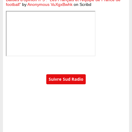
football"
by
Anonymous VuXgxBwhk
on Scribd
Suivre Sud Radio