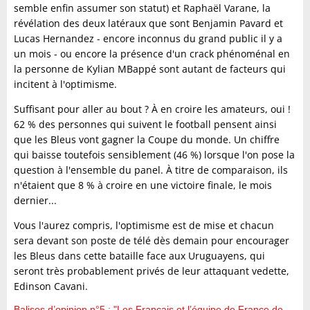
semble enfin assumer son statut) et Raphaël Varane, la
révélation des deux latéraux que sont Benjamin Pavard et
Lucas Hernandez - encore inconnus du grand public il y a
un mois - ou encore la présence d'un crack phénoménal en
la personne de Kylian MBappé sont autant de facteurs qui
incitent à l'optimisme.
Suffisant pour aller au bout ? À en croire les amateurs, oui !
62 % des personnes qui suivent le football pensent ainsi
que les Bleus vont gagner la Coupe du monde. Un chiffre
qui baisse toutefois sensiblement (46 %) lorsque l'on pose la
question à l'ensemble du panel. À titre de comparaison, ils
n'étaient que 8 % à croire en une victoire finale, le mois
dernier...
Vous l'aurez compris, l'optimisme est de mise et chacun
sera devant son poste de télé dès demain pour encourager
les Bleus dans cette bataille face aux Uruguayens, qui
seront très probablement privés de leur attaquant vedette,
Edinson Cavani.
Balises d’opinion n°5 : "Les Français et l’équipe de France de