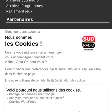
Archives Sud Radio
Archives Programmes
Règlement jeux
Partenaires
fiducial.fr
lyoncapitale.fr
olympique-et-lyonnais.com
L'application Iphone / Android
Téléchargez l'application
Les cookies
Gestion des cookies
Crédit photos : ©Sud Radio / Pierre Olivier