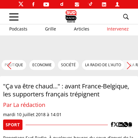
Podcasts
Grille
Articles
Intervenez
POLITIQUE
ECONOMIE
SOCIÉTÉ
LA RADIO DE L'AUTO
LA 
"Ça va être chaud..." : avant France-Belgique,
les supporters français trépignent
Par La rédaction
mardi 10 juillet 2018 à 14:01
SPORT
Reportage Sud Radio. À quelques heures du coup d’envoi de la