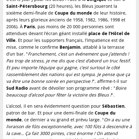
Saint-Pétersbourg
(20 heures), les Bleus joueront la
sixième demi-finale de
Coupe du monde
de leur histoire,
après leurs glorieux anciens de 1958, 1982, 1986, 1998 et
2006). À
Paris
, pas moins de 20 000 personnes sont
attendues devant l’écran géant installé
place de l’Hôtel de
Ville
. Et pour les supporters français, l’impatience est de
mise, comme le confirme
Benjamin
, attablé à la terrasse
d’un bar. "
Franchement, c’est un événement que j’attends !
Pas trop de stress, je me dis que c’est d’abord un truc festif.
Et peu importe l’équipe qui gagne, c’est surtout le côté
rassemblement des nations qui est sympa. Je pense que ça
va être une bonne soirée en perspective !
", affirme-t-il sur
Sud Radio
avant de dévoiler son programme rêvé : "
Boire
beaucoup d’alcool pour fêter la victoire des Bleus !
".
L’alcool, il en sera évidemment question pour
Sébastien
,
patron de bar. Et pour une demi-finale de
Coupe du
monde
, ce dernier a vu grand et prévu large. "
On a eu une
livraison de fûts exceptionnelle, avec 100 fûts à descendre à
la cave… Ça fait 3000 pintes, c’est énorme ! On attend