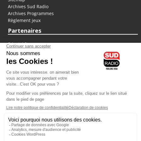
Archives Sud Radio
Archives Programmes
Règlement jeux
Partenaires
fiducial.fr
lyoncapitale.fr
olympique-et-lyonnais.com
L'application Iphone / Android
Téléchargez l'application
Les cookies
Gestion des cookies
Crédit photos : ©Sud Radio / Pierre Olivier