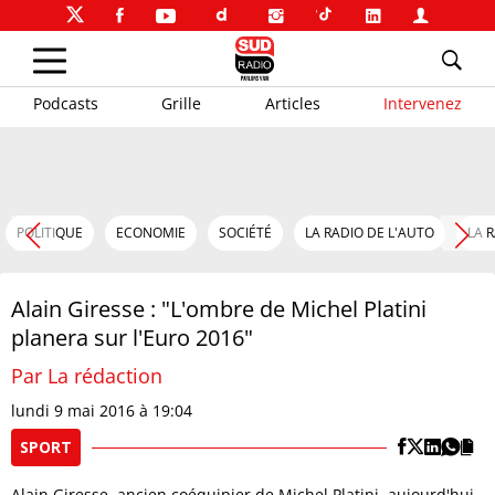
Podcasts
Grille
Articles
Intervenez
POLITIQUE
ECONOMIE
SOCIÉTÉ
LA RADIO DE L'AUTO
LA 
Alain Giresse : "L'ombre de Michel Platini
planera sur l'Euro 2016"
Par La rédaction
lundi 9 mai 2016 à 19:04
SPORT
Alain Giresse, ancien coéquipier de Michel Platini, aujourd'hui