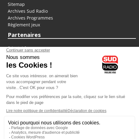
Sitemap
Archives Sud Radio
Archives Programmes
Règlement jeux
Partenaires
fiducial.fr
lyoncapitale.fr
olympique-et-lyonnais.com
L'application Iphone / Android
Téléchargez l'application
Les cookies
Gestion des cookies
Crédit photos : ©Sud Radio / Pierre Olivier