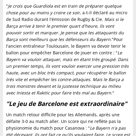
"
Je crois que Guardiola est en train de préparer quelque
chose pour au moins y croire ce soir
, a-t-il déclaré au micro
de Sud Radio durant l'émission de Rugby & Cie.
Mais si le
Barça arrive à tenir le premier quart d'heure, ils vont
pouvoir sortir et marquer. Je pense que les attaquants du
Barça sont meilleurs que les défenseurs du Bayern
."Pour
l'ancien entraîneur Toulousain, le Bayern va devoir tenir le
ballon pour empêcher Barcelone de jouer en contre : "
Le
Bayern va vouloir attaquer, mais en étant très groupé. Dans
un premier temps, ils vont vouloir exercer une pression très
haute, avec un bloc très compact, pour récupérer le ballon
très vite et empêcher les contre-attaques. Mais le Barça a
trois monstres devant et la justesse technique au milieu
avec Iniesta et Rakitic pour faire très mal au Bayern
."
"Le jeu de Barcelone est extraordinaire"
Un match retour difficile pour les Allemands, après une
défaite 3-0 au match aller. Un score qui ne reflète pas la
physionomie du match pour Casanova : "
Le Bayern n'a pas
été décevant, ils ont fait ce qu'ils voulaient faire. Le score est