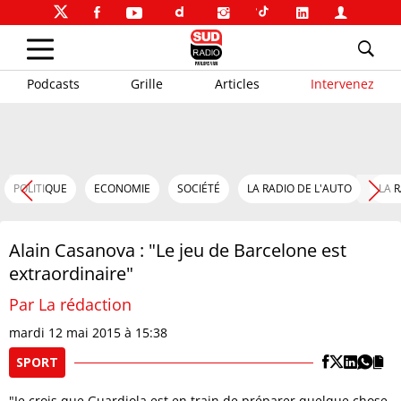
Podcasts
Grille
Articles
Intervenez
POLITIQUE
ECONOMIE
SOCIÉTÉ
LA RADIO DE L'AUTO
LA 
Alain Casanova : "Le jeu de Barcelone est
extraordinaire"
Par La rédaction
mardi 12 mai 2015 à 15:38
SPORT
"Je crois que Guardiola est en train de préparer quelque chose