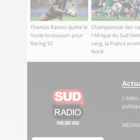
Thomas Ramos quitte le
Championnat des na
Stade toulousain pour
l'Afrique du Sud tien
Racing 92
rang, la France prem
Nord
Actua
L'édito
politiq
MEDIA