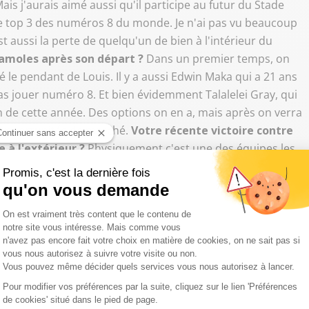
ais j'aurais aimé aussi qu'il participe au futur du Stade
le top 3 des numéros 8 du monde. Je n'ai pas vu beaucoup
 aussi la perte de quelqu'un de bien à l'intérieur du
icamoles après son départ ?
Dans un premier temps, on
té le pendant de Louis. Il y a aussi Edwin Maka qui a 21 ans
as jouer numéro 8. Et bien évidemment Talalelei Gray, qui
in de cette année. Des options on en a, mais après on verra
s opportunités de marché.
Votre récente victoire contre
 à l'extérieur ?
Physiquement c'est une des équipes les
 très éprouvés depuis quelques jours. Cette équipe, avec
des problèmes dans ce championnat. Mais aujourd'hui ce
ontre Grenoble. On a intérêt d'avoir les voyants au vert
ugby complet même si ce n’est pas forcement celui qui
it plusieurs cordes à notre arc dont savoir marquer des
adapter à nos qualités plutôt qu'à celle de l'adversaire en
 l'équipe. L’intérêt d'avoir un effectif le plus différent
pe que l'on va jouer.
Le gros point noir de votre début