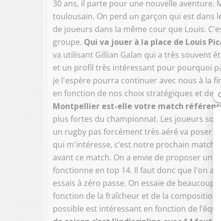
30 ans, il parte pour une nouvelle aventure. M
toulousain. On perd un garçon qui est dans 
de joueurs dans la même cour que Louis. C'est
groupe.
Qui va jouer à la place de Louis P
va utilisant Gillian Galan qui a très souvent é
et un profil très intéressant pour pourquoi p
je l'espère pourra continuer avec nous à la f
en fonction de nos choix stratégiques et de
Montpellier est-elle votre match référence
plus fortes du championnat. Les joueurs sont
un rugby pas forcément très aéré va poser 
qui m'intéresse, c’est notre prochain match c
avant ce match. On a envie de proposer un r
fonctionne en top 14. Il faut donc que l'on a
essais à zéro passe. On essaie de beaucoup s'
fonction de la fraîcheur et de la composition de
possible est intéressant en fonction de l’équi