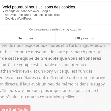
utes en moyenne ? Comment essayez-vous d'y remédier ?
à. Il y a des secteurs qui sont pointés par l'arbitrage. Ce
 15 fautes et l'adversaire à 5 ou 6. On travaille tout de
r avec Romain Poite avant la période de coupe d’Europe où
er et faire l'effort d'être plus discipliné pour exister durant
y que l'on propose, c'est de déplacer les hommes et le
t le plus de passes, qui courent le plus avec le ballon et
rrive de nous exposer aux fautes et à l'arbitrage. Mais on
ment baisser notre moyenne de faute par match pour que
er de cette équipe de Grenoble que vous affronterez
 eux. Cette équipe est capable de s'adapter aux
athan Wisniewski et un Rory Grice qui est l’un des
er, les deux défaites contre Grenoble ont sûrement privé
ion directe. Il faut avoir un peu de mémoire dans le rugby
es 15 jours à venir sont plus importantes que ce match
on résultat du match contre Montpellier.
ivre Sud Radio