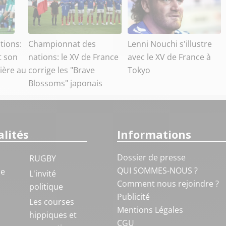
tions:
Championnat des
Lenni Nouchi s'illustre
t son
nations: le XV de France
avec le XV de France à
ière au
corrige les "Brave
Tokyo
Blossoms" japonais
lités
Informations
Dossier de presse
RUGBY
QUI SOMMES-NOUS ?
ue
L'invité
Comment nous rejoindre ?
politique
Publicité
S
Les courses
Mentions Légales
hippiques et
CGU