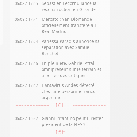
Sébastien Lecornu lance la
06/08 à 17:55
reconstruction en Gironde
Mercato : Yan Diomandé
06/08 à 17:41
officiellement transféré au
Real Madrid
Vanessa Paradis annonce sa
06/08 à 17:24
séparation avec Samuel
Benchetrit
En plein été, Gabriel Attal
06/08 à 17:16
omniprésent sur le terrain et
à portée des critiques
Hantavirus Andes détecté
06/08 à 17:12
chez une personne franco-
argentine
16H
Gianni Infantino peut-il rester
06/08 à 16:42
président de la FIFA ?
15H