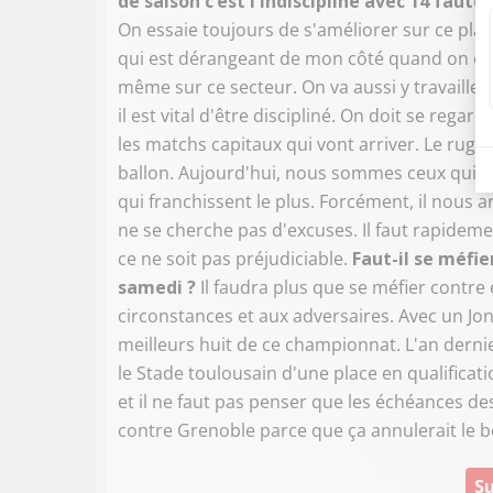
de saison c’est l'indiscipline avec 14 fa
On essaie toujours de s'améliorer sur ce plan-l
qui est dérangeant de mon côté quand on est à
même sur ce secteur. On va aussi y travaille
il est vital d'être discipliné. On doit se regard
les matchs capitaux qui vont arriver. Le rugb
ballon. Aujourd'hui, nous sommes ceux qui fon
qui franchissent le plus. Forcément, il nous a
ne se cherche pas d'excuses. Il faut rapide
ce ne soit pas préjudiciable.
Faut-il se méfi
samedi ?
Il faudra plus que se méfier contre
circonstances et aux adversaires. Avec un Jon
meilleurs huit de ce championnat. L'an derni
le Stade toulousain d'une place en qualificat
et il ne faut pas penser que les échéances d
contre Grenoble parce que ça annulerait le b
Su