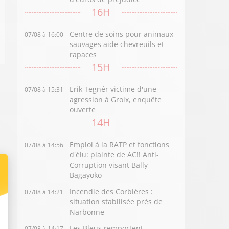
16H
Centre de soins pour animaux
07/08 à 16:00
sauvages aide chevreuils et
rapaces
15H
Erik Tegnér victime d'une
07/08 à 15:31
agression à Groix, enquête
ouverte
14H
Emploi à la RATP et fonctions
07/08 à 14:56
d'élu: plainte de AC!! Anti-
Corruption visant Bally
Bagayoko
Incendie des Corbières :
07/08 à 14:21
situation stabilisée près de
Narbonne
Les Bleus remportent
07/08 à 14:17