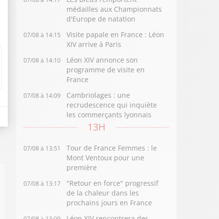
médailles aux Championnats
d'Europe de natation
Visite papale en France : Léon
07/08 à 14:15
XIV arrive à Paris
Léon XIV annonce son
07/08 à 14:10
programme de visite en
France
Cambriolages : une
07/08 à 14:09
recrudescence qui inquiète
les commerçants lyonnais
13H
Tour de France Femmes : le
07/08 à 13:51
Mont Ventoux pour une
première
"Retour en force" progressif
07/08 à 13:17
de la chaleur dans les
prochains jours en France
Léon XIV rencontrera des
07/08 à 13:09