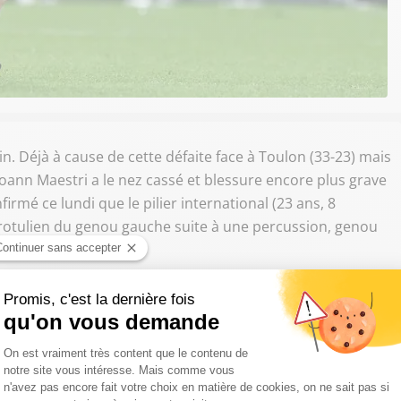
 Déjà à cause de cette défaite face à Toulon (33-23) mais
 Yoann Maestri a le nez cassé et blessure encore plus grave
firmé ce lundi que le pilier international (23 ans, 8
 rotulien du genou gauche suite à une percussion, genou
Vermeulen.
aison de Top 14 ainsi que la tournée d'été du XV de
 mais aussi probablement celle d'automne. Un gros coup
été titularisé à cinq reprises lors du Tournoi des VI