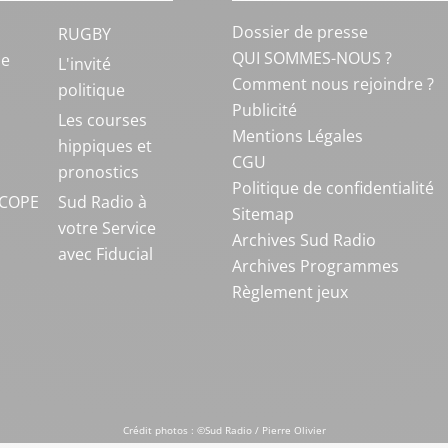
Dossier de presse
RUGBY
QUI SOMMES-NOUS ?
ue
L'invité
Comment nous rejoindre ?
politique
Publicité
S
Les courses
Mentions Légales
hippiques et
CGU
pronostics
Politique de confidentialité
COPE
Sud Radio à
Sitemap
votre Service
Archives Sud Radio
avec Fiducial
Archives Programmes
Règlement jeux
Crédit photos : ©Sud Radio / Pierre Olivier