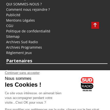
QUI SOMMES-NOUS ?
Comment nous rejoindre ?
Publicité
Mentions Légales
CGU
Politique de confidentialité
Sitemap
Archives Sud Radio
Archives Programmes
Règlement jeux
Partenaires
fiducial.fr
lyoncapitale.fr
olympique-et-lyonnais.com
L'application Iphone / Android
Téléchargez l'application