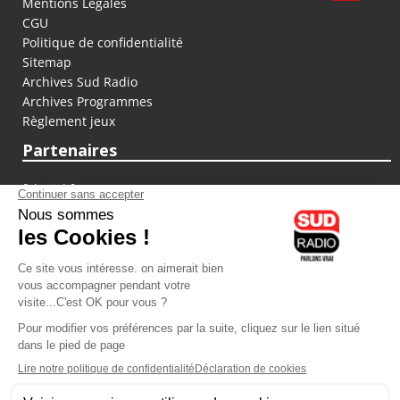
Mentions Légales
CGU
Politique de confidentialité
Sitemap
Archives Sud Radio
Archives Programmes
Règlement jeux
Partenaires
fiducial.fr
lyoncapitale.fr
olympique-et-lyonnais.com
L'application Iphone / Android
Téléchargez l'application
Les cookies
Gestion des cookies