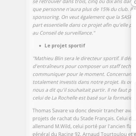
se retrouver dans trois, cinq ou dix ans dans
que personne n'aura plus de 15% du club. Il y
sponsoring. On veut également que la SASP et
part essentielle dans ce projet afin qu'elle 
au Conseil de surveillance."
Le projet sportif
"Mathieu Blin sera le directeur sportif. Il déf
d'entraîneurs pour composer un staff techni
communiquer pour le moment. Concernant les
totalement investis dans notre projet. Ils ont
nous a dit qu'il souhaitait partir. Il ne faut
celui de La Rochelle est basé sur la formation 
Thomas Savare va donc devoir trancher avant
projets de rachat du Stade Français. Celui des
allemand M.Wild, celui porté par l'ancien flan
général du Racing 92, Arnaud Tourtoulou et e