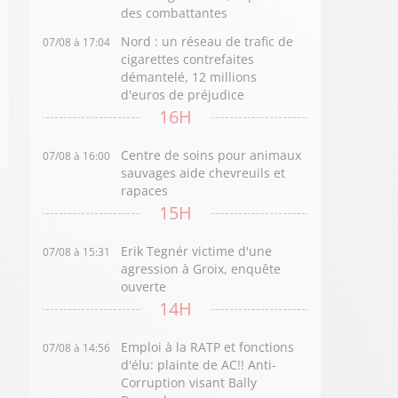
des combattantes
Nord : un réseau de trafic de
07/08 à 17:04
cigarettes contrefaites
démantelé, 12 millions
d'euros de préjudice
16H
Centre de soins pour animaux
07/08 à 16:00
sauvages aide chevreuils et
rapaces
15H
Erik Tegnér victime d'une
07/08 à 15:31
agression à Groix, enquête
ouverte
14H
Emploi à la RATP et fonctions
07/08 à 14:56
d'élu: plainte de AC!! Anti-
Corruption visant Bally