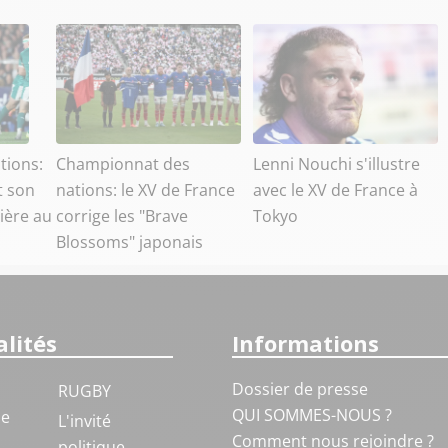
tions:
Championnat des
Lenni Nouchi s'illustre
t son
nations: le XV de France
avec le XV de France à
ière au
corrige les "Brave
Tokyo
Blossoms" japonais
lités
Informations
Dossier de presse
RUGBY
QUI SOMMES-NOUS ?
ue
L'invité
Comment nous rejoindre ?
politique