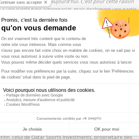
 la même situation qu'aujourd'hui. C'est pour cette raison
 a une partie type actionnariat, mais également une partie
 l'Association ne forment qu'un. L'Association aura une
puisse prendre des décisions au Conseil d'Administration et
inira la vision globale. Nous avons des accords
que. Tout est calé sportivement, mais on ne souhaite pas
 joueurs, on a beaucoup parlé avec eux, ils sont
 envie. Je ne suis pas inquiet sur ce point. Aucun joueur
 pas avoir peur du mot "formation". Le projet de Clermont ou
et on voit les résultats."
 le 30 juin, date de son désengagement, entre quatre
 anciens du club et de l'Association, celui du milliardaire
ker parisien, Richard Pool-Jones et l'ancien directeur
nfin, celui de Qatar Sports Investments, propriétaire des