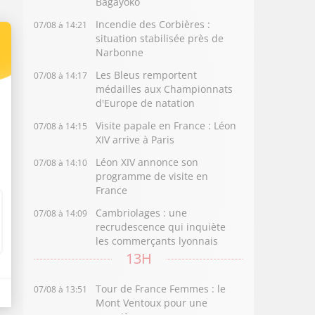
Bagayoko
Incendie des Corbières :
07/08 à 14:21
situation stabilisée près de
Narbonne
Les Bleus remportent
07/08 à 14:17
médailles aux Championnats
d'Europe de natation
Visite papale en France : Léon
07/08 à 14:15
XIV arrive à Paris
Léon XIV annonce son
07/08 à 14:10
programme de visite en
France
Cambriolages : une
07/08 à 14:09
recrudescence qui inquiète
les commerçants lyonnais
13H
Tour de France Femmes : le
07/08 à 13:51
Mont Ventoux pour une