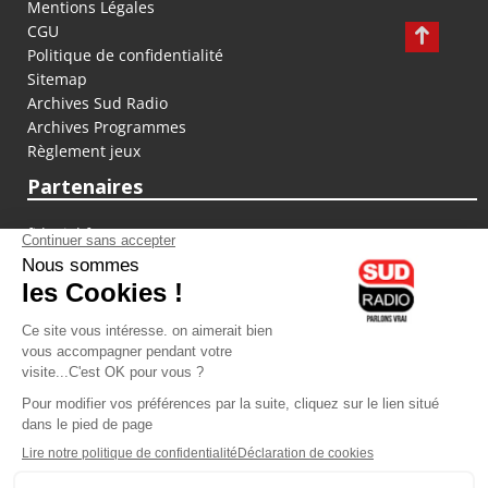
Mentions Légales
CGU
Politique de confidentialité
Sitemap
Archives Sud Radio
Archives Programmes
Règlement jeux
Partenaires
fiducial.fr
lyoncapitale.fr
olympique-et-lyonnais.com
L'application Iphone / Android
Téléchargez l'application
Les cookies
Gestion des cookies