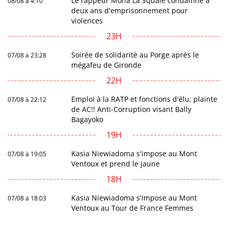
Le rappeur Moha La Squale condamné à
08/08 à 4:10
deux ans d'emprisonnement pour
violences
23H
Soirée de solidarité au Porge après le
07/08 à 23:28
mégafeu de Gironde
22H
Emploi à la RATP et fonctions d'élu: plainte
07/08 à 22:12
de AC!! Anti-Corruption visant Bally
Bagayoko
19H
Kasia Niewiadoma s'impose au Mont
07/08 à 19:05
Ventoux et prend le jaune
18H
Kasia Niewiadoma s'impose au Mont
07/08 à 18:03
Ventoux au Tour de France Femmes