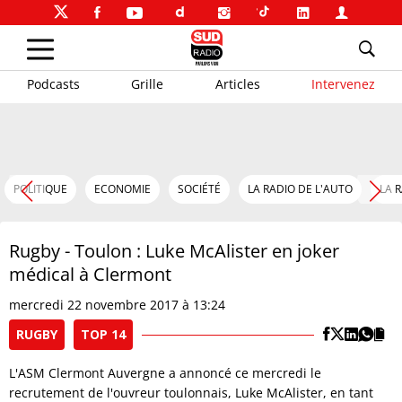
Podcasts
Grille
Articles
Intervenez
POLITIQUE
ECONOMIE
SOCIÉTÉ
LA RADIO DE L'AUTO
LA 
Rugby - Toulon : Luke McAlister en joker
médical à Clermont
mercredi 22 novembre 2017 à 13:24
RUGBY
TOP 14
L'ASM Clermont Auvergne a annoncé ce mercredi le
recrutement de l'ouvreur toulonnais, Luke McAlister, en tant