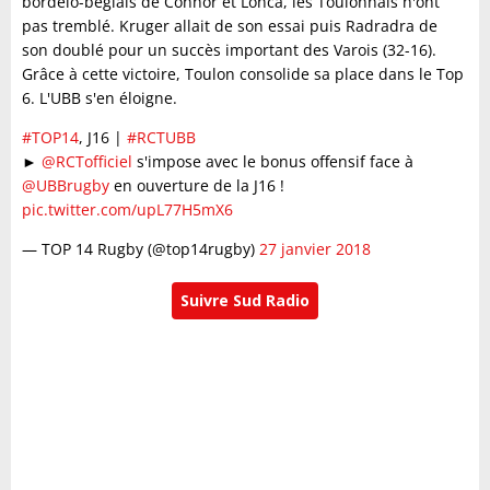
bordelo-bèglais de Connor et Lonca, les Toulonnais n'ont
pas tremblé. Kruger allait de son essai puis Radradra de
son doublé pour un succès important des Varois (32-16).
Grâce à cette victoire, Toulon consolide sa place dans le Top
6. L'UBB s'en éloigne.
#TOP14
, J16 |
#RCTUBB
►
@RCTofficiel
s'impose avec le bonus offensif face à
@UBBrugby
en ouverture de la J16 !
pic.twitter.com/upL77H5mX6
— TOP 14 Rugby (@top14rugby)
27 janvier 2018
Suivre Sud Radio