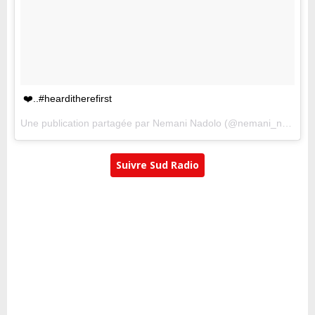
❤️..#hearditherefirst
Une publication partagée par
Nemani Nadolo
(@nemani_nadolo) le
Suivre Sud Radio