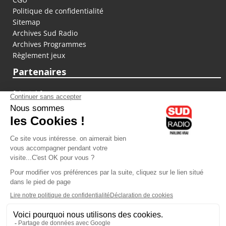
Politique de confidentialité
Sitemap
Archives Sud Radio
Archives Programmes
Règlement jeux
Partenaires
fiducial.fr
lyoncapitale.fr
olympique-et-lyonnais.com
L'application Iphone / Android
Téléchargez l'application
Les cookies
Gestion des cookies