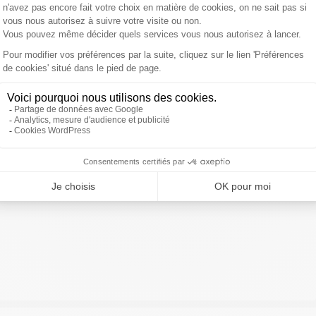
usap_officiel
!
pic.twitter.com/SvRDx2cSUq
2018
ivre Sud Radio