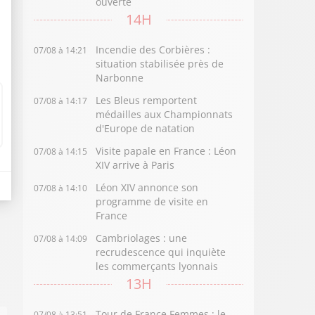
ouverte
14H
Incendie des Corbières :
07/08 à 14:21
situation stabilisée près de
Narbonne
Les Bleus remportent
07/08 à 14:17
médailles aux Championnats
d'Europe de natation
Visite papale en France : Léon
07/08 à 14:15
XIV arrive à Paris
Léon XIV annonce son
07/08 à 14:10
programme de visite en
France
Cambriolages : une
07/08 à 14:09
recrudescence qui inquiète
les commerçants lyonnais
13H
Tour de France Femmes : le
07/08 à 13:51