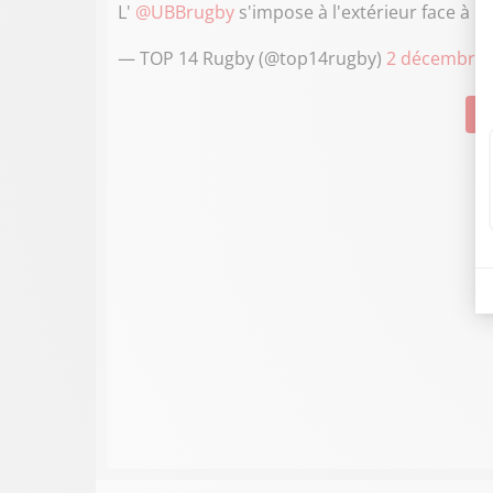
L'
@UBBrugby
s'impose à l'extérieur face à l'
@
— TOP 14 Rugby (@top14rugby)
2 décembre 
Su