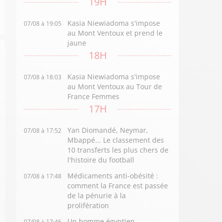
19H
Kasia Niewiadoma s'impose
07/08 à 19:05
au Mont Ventoux et prend le
jaune
18H
Kasia Niewiadoma s'impose
07/08 à 18:03
au Mont Ventoux au Tour de
France Femmes
17H
Yan Diomandé, Neymar,
07/08 à 17:52
Mbappé... Le classement des
10 transferts les plus chers de
l'histoire du football
Médicaments anti-obésité :
07/08 à 17:48
comment la France est passée
de la pénurie à la
prolifération
Un homme égyptien
07/08 à 17:46