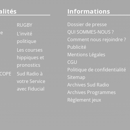
lités
Informations
Dossier de presse
RUGBY
QUI SOMMES-NOUS ?
ue
L'invité
Comment nous rejoindre ?
politique
Publicité
S
Les courses
Mentions Légales
hippiques et
CGU
pronostics
Politique de confidentialité
COPE
Sud Radio à
Sitemap
votre Service
Archives Sud Radio
avec Fiducial
Archives Programmes
Règlement jeux