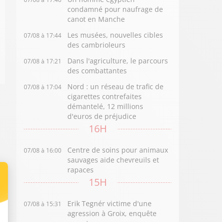
condamné pour naufrage de
canot en Manche
Les musées, nouvelles cibles
07/08 à 17:44
des cambrioleurs
Dans l'agriculture, le parcours
07/08 à 17:21
des combattantes
Nord : un réseau de trafic de
07/08 à 17:04
cigarettes contrefaites
démantelé, 12 millions
d'euros de préjudice
16H
Centre de soins pour animaux
07/08 à 16:00
sauvages aide chevreuils et
rapaces
15H
Erik Tegnér victime d'une
07/08 à 15:31
agression à Groix, enquête