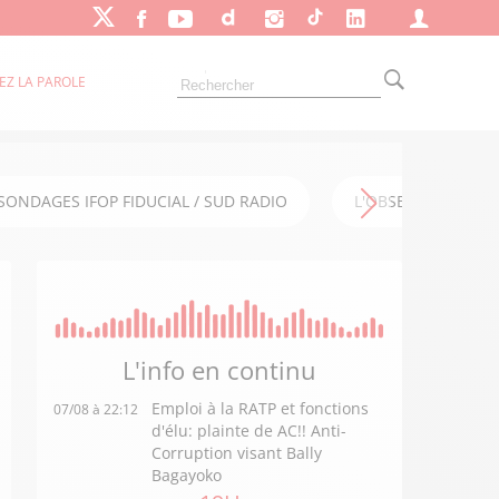
EZ LA PAROLE
SONDAGES IFOP FIDUCIAL / SUD RADIO
L'OBSERVATOIRE FI
L'info en
continu
Emploi à la RATP et fonctions
07/08 à 22:12
d'élu: plainte de AC!! Anti-
Corruption visant Bally
Bagayoko