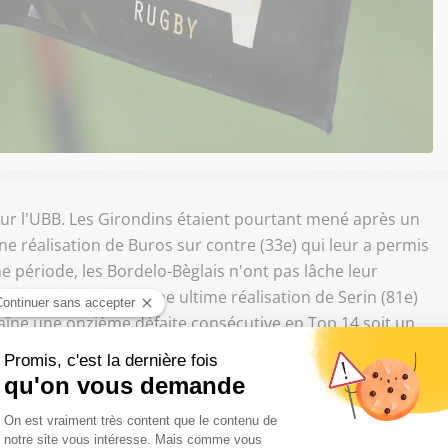
pour l'UBB. Les Girondins étaient pourtant mené après un
ne réalisation de Buros sur contre (33e) qui leur a permis
e période, les Bordelo-Bèglais n'ont pas lâche leur
on doublé (59e) et une ultime réalisation de Serin (81e)
aîne une onzième défaite consécutive en Top 14 soit un
ule unique. Bordeaux-Bègles confirme en revanche son
 du Classico Toulouse - Paris à 16h50.