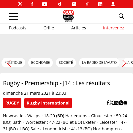
Podcasts
Grille
Articles
Intervenez
POLITIQUE
ECONOMIE
SOCIÉTÉ
LA RADIO DE L'AUTO
LA 
Rugby - Premiership - J14 : Les résultats
dimanche 21 mars 2021 à 23:33
RUGBY
Rugby international
Newcastle - Wasps : 18-20 (BD) Harlequins - Gloucester : 59-24
(BO) Bath - Worcester : 47-22 (BO et BO) Exeter - Leicester : 47-
31 (BO et BO) Sale - London Irish : 41-13 (BO) Northampton -