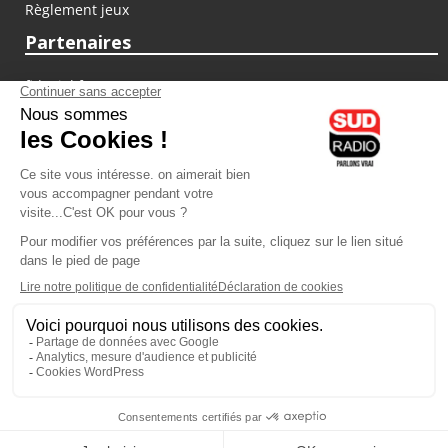
Règlement jeux
Partenaires
fiducial.fr
lyoncapitale.fr
olympique-et-lyonnais.com
L'application Iphone / Android
Téléchargez l'application
Les cookies
Gestion des cookies
Crédit photos : ©Sud Radio / Pierre Olivier
11H00
-
12H00
12H00 - 12H30
Jean-Marie Bordry
Laurent Permasse