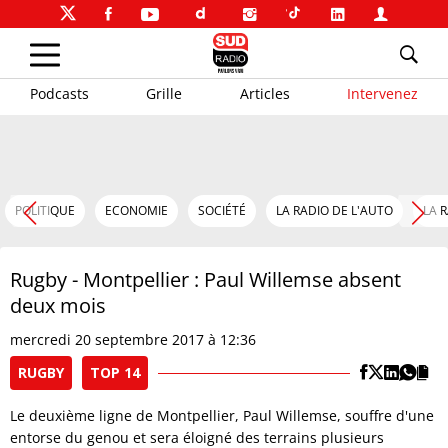
Podcasts
Grille
Articles
Intervenez
POLITIQUE
ECONOMIE
SOCIÉTÉ
LA RADIO DE L'AUTO
LA 
Rugby - Montpellier : Paul Willemse absent
deux mois
mercredi 20 septembre 2017 à 12:36
RUGBY
TOP 14
Le deuxième ligne de Montpellier, Paul Willemse, souffre d'une
entorse du genou et sera éloigné des terrains plusieurs