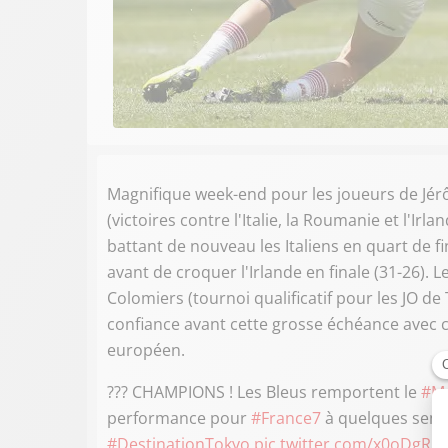
Magnifique week-end pour les joueurs de Jér
(victoires contre l'Italie, la Roumanie et l'Ir
battant de nouveau les Italiens en quart de f
avant de croquer l'Irlande en finale (31-26).
Colomiers (tournoi qualificatif pour les JO de T
confiance avant cette grosse échéance avec ce
européen.
??? CHAMPIONS ! Les Bleus remportent le
#M
performance pour
#France7
à quelques sem
#DestinationTokyo
pic.twitter.com/x0oDgR