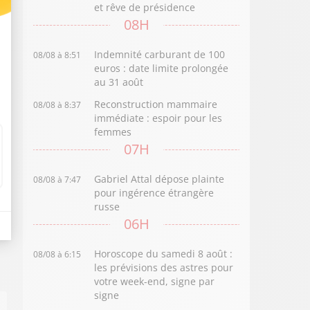
et rêve de présidence
08H
Indemnité carburant de 100
08/08 à 8:51
euros : date limite prolongée
au 31 août
Reconstruction mammaire
08/08 à 8:37
immédiate : espoir pour les
femmes
07H
Gabriel Attal dépose plainte
08/08 à 7:47
pour ingérence étrangère
russe
06H
Horoscope du samedi 8 août :
08/08 à 6:15
les prévisions des astres pour
votre week-end, signe par
signe