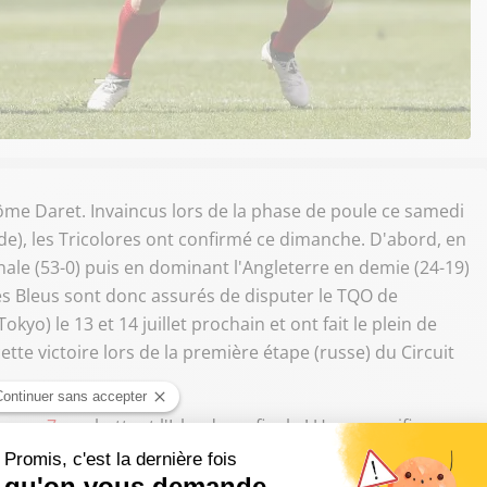
ôme Daret. Invaincus lors de la phase de poule ce samedi
lande), les Tricolores ont confirmé ce dimanche. D'abord, en
inale (53-0) puis en dominant l'Angleterre en demie (24-19)
 Les Bleus sont donc assurés de disputer le TQO de
okyo) le 13 et 14 juillet prochain et ont fait le plein de
tte victoire lors de la première étape (russe) du Circuit
oscou7s
en battant l'Irlande en finale ! Une magnifique
aines du
@men7qualifier
de Colomiers (13-14 juillet) !
GGWI