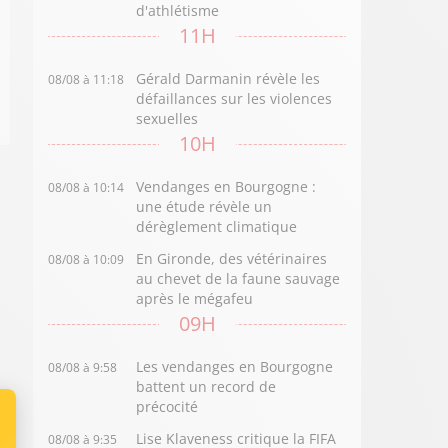
d'athlétisme
11H
Gérald Darmanin révèle les
08/08 à 11:18
défaillances sur les violences
sexuelles
10H
Vendanges en Bourgogne :
08/08 à 10:14
une étude révèle un
dérèglement climatique
En Gironde, des vétérinaires
08/08 à 10:09
au chevet de la faune sauvage
après le mégafeu
09H
Les vendanges en Bourgogne
08/08 à 9:58
battent un record de
précocité
Lise Klaveness critique la FIFA
08/08 à 9:35