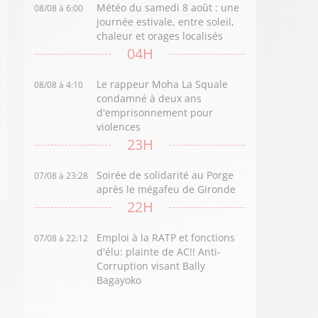
Météo du samedi 8 août : une
08/08 à 6:00
journée estivale, entre soleil,
chaleur et orages localisés
04H
Le rappeur Moha La Squale
08/08 à 4:10
condamné à deux ans
d'emprisonnement pour
violences
23H
Soirée de solidarité au Porge
07/08 à 23:28
après le mégafeu de Gironde
22H
Emploi à la RATP et fonctions
07/08 à 22:12
d'élu: plainte de AC!! Anti-
Corruption visant Bally
Bagayoko