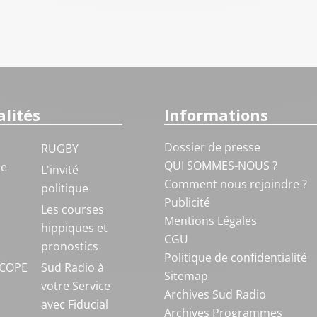
lités
Informations
Dossier de presse
RUGBY
QUI SOMMES-NOUS ?
ue
L'invité
Comment nous rejoindre ?
politique
Publicité
S
Les courses
Mentions Légales
hippiques et
CGU
pronostics
Politique de confidentialité
COPE
Sud Radio à
Sitemap
votre Service
Archives Sud Radio
avec Fiducial
Archives Programmes