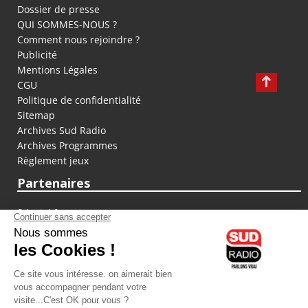
Dossier de presse
QUI SOMMES-NOUS ?
Comment nous rejoindre ?
Publicité
Mentions Légales
CGU
Politique de confidentialité
Sitemap
Archives Sud Radio
Archives Programmes
Règlement jeux
Partenaires
fiducial.fr
lyoncapitale.fr
olympique-et-lyonnais.com
L'application Iphone / Android
Téléchargez l'application