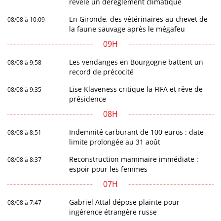
révèle un dérèglement climatique
En Gironde, des vétérinaires au chevet de
08/08 à 10:09
la faune sauvage après le mégafeu
09H
Les vendanges en Bourgogne battent un
08/08 à 9:58
record de précocité
Lise Klaveness critique la FIFA et rêve de
08/08 à 9:35
présidence
08H
Indemnité carburant de 100 euros : date
08/08 à 8:51
limite prolongée au 31 août
Reconstruction mammaire immédiate :
08/08 à 8:37
espoir pour les femmes
07H
Gabriel Attal dépose plainte pour
08/08 à 7:47
ingérence étrangère russe