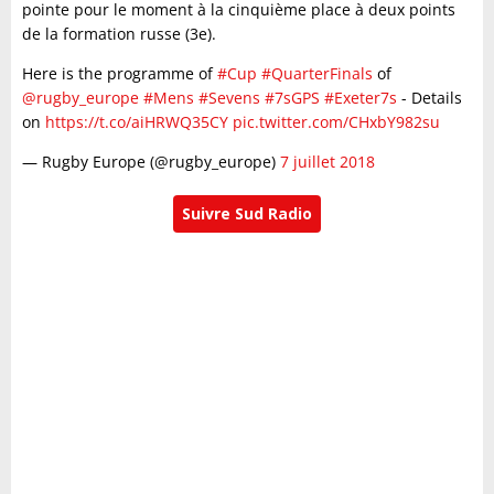
pointe pour le moment à la cinquième place à deux points
de la formation russe (3e).
Here is the programme of
#Cup
#QuarterFinals
of
@rugby_europe
#Mens
#Sevens
#7sGPS
#Exeter7s
- Details
on
https://t.co/aiHRWQ35CY
pic.twitter.com/CHxbY982su
— Rugby Europe (@rugby_europe)
7 juillet 2018
Suivre Sud Radio