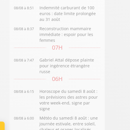
Indemnité carburant de 100
08/08 à 8:51
euros : date limite prolongée
au 31 août
Reconstruction mammaire
08/08 à 8:37
immédiate : espoir pour les
femmes
07H
Gabriel Attal dépose plainte
08/08 à 7:47
pour ingérence étrangère
russe
06H
Horoscope du samedi 8 août :
08/08 à 6:15
les prévisions des astres pour
votre week-end, signe par
signe
Météo du samedi 8 août : une
08/08 à 6:00
journée estivale, entre soleil,
chaleur et orages localisés