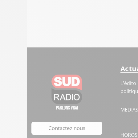
Actua
L'édito
politiq
MEDIA
Contactez nous
HOROS