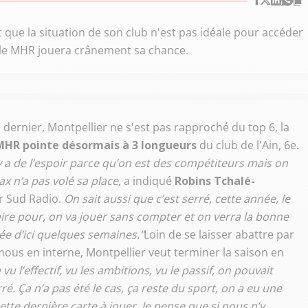
 que la situation de son club n'est pas idéale pour accéder
 le MHR jouera crânement sa chance.
dernier, Montpellier ne s'est pas rapproché du top 6, la
MHR pointe désormais à 3 longueurs
du club de l'Ain, 6e.
il y a de l’espoir parce qu’on est des compétiteurs mais on
x n’a pas volé sa place,
a indiqué
Robins Tchalé-
ur Sud Radio.
On sait aussi que c’est serré, cette année, le
aire pour, on va jouer sans compter et on verra la bonne
ée d’ici quelques semaines."
Loin de se laisser abattre par
us en interne, Montpellier veut terminer la saison en
vu l’effectif, vu les ambitions, vu le passif, on pouvait
rré. Ça n’a pas été le cas, ça reste du sport, on a eu une
tte dernière carte à jouer. Je pense que si nous n’y