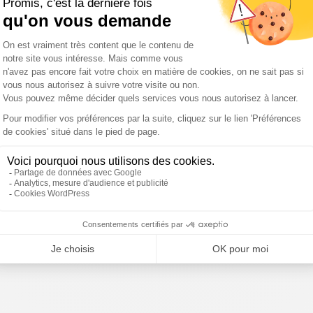
tions:
Championnat des
Lenni Nouchi s'illustre
t son
nations: le XV de France
avec le XV de France à
ière au
corrige les "Brave
Tokyo
Blossoms" japonais