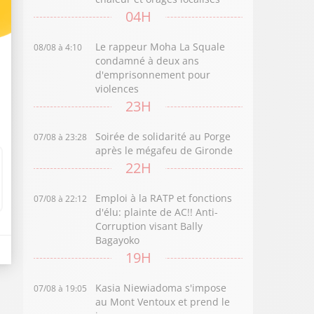
04H
Le rappeur Moha La Squale
08/08 à 4:10
condamné à deux ans
d'emprisonnement pour
violences
23H
Soirée de solidarité au Porge
07/08 à 23:28
après le mégafeu de Gironde
22H
Emploi à la RATP et fonctions
07/08 à 22:12
d'élu: plainte de AC!! Anti-
Corruption visant Bally
Bagayoko
19H
Kasia Niewiadoma s'impose
07/08 à 19:05
au Mont Ventoux et prend le