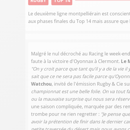
RUGBY
TOP 14
Le deuxième ligne montpelliérain est conscient
aux phases finales du Top 14 mais assure que
Malgré le nul décroché au Racing le week-end 
faute à la victoire d'Oyonnax à Clermont.
Le 
"On y croit parce que tant qu’il y a de la vie 
sait que ce ne sera pas facile parce qu’Oyonna
Watchou
, invité de l'émission Rugby & Cie s
championnat est une belle folie. On va tout f
ou la mauvaise surprise qui nous sera réserv
une saison compliquée, marquée par des remo
trombe pour ne rien regretter :
"Je pense que 
avoir la prétention de finir dans le dernier ca
petite traversée du désert mais nous avons ce