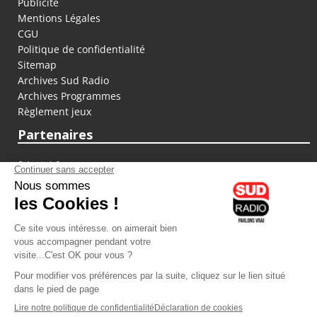
Publicité
Mentions Légales
CGU
Politique de confidentialité
Sitemap
Archives Sud Radio
Archives Programmes
Règlement jeux
Partenaires
fiducial.fr
lyoncapitale.fr
olympique-et-lyonnais.com
L'application Iphone / Android
Téléchargez l'application
Les cookies