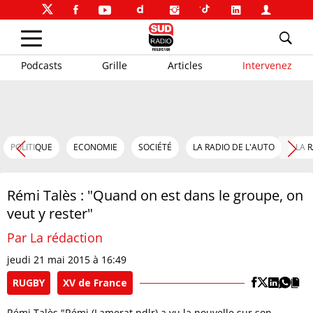
Podcasts
Grille
Articles
Intervenez
POLITIQUE
ECONOMIE
SOCIÉTÉ
LA RADIO DE L'AUTO
LA 
Rémi Talès : "Quand on est dans le groupe, on
veut y rester"
Par La rédaction
jeudi 21 mai 2015 à 16:49
RUGBY
XV de France
Rémi Talès "Rémi (Lamerat ndlr) a vu la nouvelle sur son