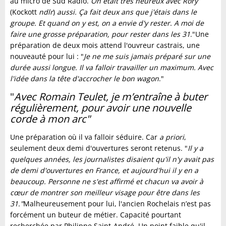
au micro de Sud Radio.
On était très heureux avec Rory
(Kockott
ndlr
)
aussi. Ça fait deux ans que j'étais dans le
groupe. Et quand on y est, on a envie d'y rester. A moi de
faire une grosse préparation, pour rester dans les 31
."Une
préparation de deux mois attend l'ouvreur castrais, une
nouveauté pour lui : "
Je ne me suis jamais préparé sur une
durée aussi longue. Il va falloir travailler un maximum. Avec
l'idée dans la tête d'accrocher le bon wagon
."
"
Avec Romain Teulet, je m’entraîne à buter
régulièrement, pour avoir une nouvelle
corde à mon arc"
Une préparation où il va falloir séduire. Car
a priori
,
seulement deux demi d'ouvertures seront retenus. "
Il y a
quelques années, les journalistes disaient qu'il n'y avait pas
de demi d'ouvertures en France, et aujourd'hui il y en a
beaucoup. Personne ne s'est affirmé et chacun va avoir à
cœur de montrer son meilleur visage pour être dans les
31."
Malheureusement pour lui, l'ancien Rochelais n’est pas
forcément un buteur de métier. Capacité pourtant
recherchée par Philippe Saint-André. Un point faible qu'il