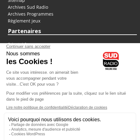
Sitemap
Archives Sud Radio
Archives Programmes
Règlement jeux
Partenaires
fiducial.fr
lyoncapitale.fr
olympique-et-lyonnais.com
L'application Iphone / Android
Téléchargez l'application
Les cookies
Gestion des cookies
Crédit photos : ©Sud Radio / Pierre Olivier