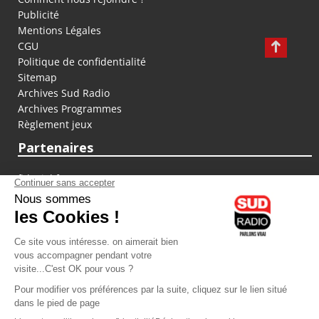
Publicité
Mentions Légales
CGU
Politique de confidentialité
Sitemap
Archives Sud Radio
Archives Programmes
Règlement jeux
Partenaires
fiducial.fr
lyoncapitale.fr
olympique-et-lyonnais.com
L'application Iphone / Android
Téléchargez l'application
Les cookies