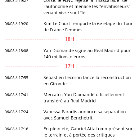
Corse: le FLNC rejette la "mascarade" de
06/08 à 19:27
l'autonomie et menace les "envahisseurs"
venant vivre sur l'île
Kim Le Court remporte la 6e étape du Tour
06/08 à 19:20
de France Femmes
18H
Yan Diomandé signe au Real Madrid pour
06/08 à 18:08
140 millions d'euros
17H
Sébastien Lecornu lance la reconstruction
06/08 à 17:55
en Gironde
Mercato : Yan Diomandé officiellement
06/08 à 17:41
transféré au Real Madrid
Vanessa Paradis annonce sa séparation
06/08 à 17:24
avec Samuel Benchetrit
En plein été, Gabriel Attal omniprésent sur
06/08 à 17:16
le terrain et à portée des critiques