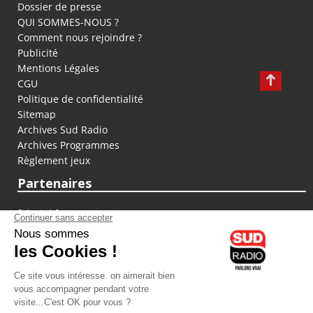
Dossier de presse
QUI SOMMES-NOUS ?
Comment nous rejoindre ?
Publicité
Mentions Légales
CGU
Politique de confidentialité
Sitemap
Archives Sud Radio
Archives Programmes
Règlement jeux
Partenaires
fiducial.fr
lyoncapitale.fr
olympique-et-lyonnais.com
L'application Iphone / Android
Téléchargez l'application