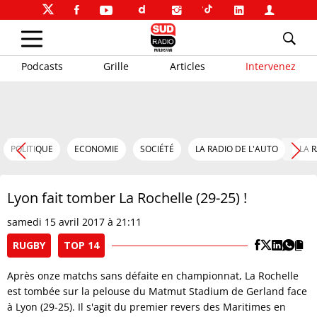
Podcasts
Grille
Articles
Intervenez
POLITIQUE
ECONOMIE
SOCIÉTÉ
LA RADIO DE L'AUTO
LA 
Lyon fait tomber La Rochelle (29-25) !
samedi 15 avril 2017 à 21:11
RUGBY
TOP 14
Après onze matchs sans défaite en championnat, La Rochelle
est tombée sur la pelouse du Matmut Stadium de Gerland face
à Lyon (29-25). Il s'agit du premier revers des Maritimes en