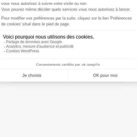
 la saison prochaine. Le président s'est contenté
 Racing, ce serait une très bonne nouvelle."
Autre rumeur,
Labit à la tête de l'équipe de France.
"Nos coaches sont
core fini leur boulot ici. On a un pacte ensemble",
a
t.
ivre Sud Radio