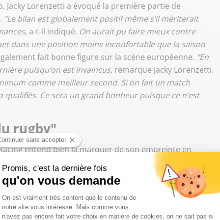
o, Jacky Lorenzetti a évoqué la première partie de
.
"Le bilan est globalement positif même s’il mériterait
rmances
, a-t-il indiqué.
On aurait pu faire mieux contre
et dans une position moins inconfortable que la saison
également fait bonne figure sur la scène européenne.
"En
nière puisqu’on est invaincus,
remarque Jacky Lorenzetti.
minimum comme meilleur second. Si on fait un match
ra qualifiés. Ce sera un grand bonheur puisque ce n’est
du rugby"
u Racing entend bien la marquer de son empreinte en
Métro redeviendra un grand club
"quand il gagnera des
a peut-être de rêver en fin de saison. Mais Carter est un
e, déconcertant, il va lire le jeu de ses adversaires et de ses
 stade supplémentaire et il nous fera beaucoup de bien."
Au
sé de commenter la rumeur Yannick Nyanga, annoncé avec