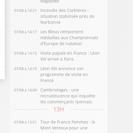
Bagayoko
Incendie des Corbières :
07/08 à 14:21
situation stabilisée près de
Narbonne
Les Bleus remportent
07/08 à 14:17
médailles aux Championnats
d'Europe de natation
Visite papale en France : Léon
07/08 à 14:15
XIV arrive à Paris
Léon XIV annonce son
07/08 à 14:10
programme de visite en
France
Cambriolages : une
07/08 à 14:09
recrudescence qui inquiète
les commerçants lyonnais
13H
Tour de France Femmes : le
07/08 à 13:51
Mont Ventoux pour une