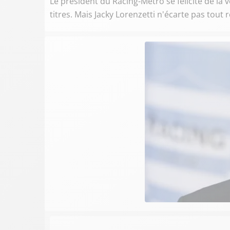
Le président du Racing-Métro se félicite de la 
titres. Mais Jacky Lorenzetti n'écarte pas tout 