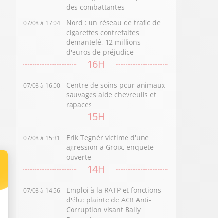
des combattantes
Nord : un réseau de trafic de
07/08 à 17:04
cigarettes contrefaites
démantelé, 12 millions
d'euros de préjudice
16H
Centre de soins pour animaux
07/08 à 16:00
sauvages aide chevreuils et
rapaces
15H
Erik Tegnér victime d'une
07/08 à 15:31
agression à Groix, enquête
ouverte
14H
Emploi à la RATP et fonctions
07/08 à 14:56
d'élu: plainte de AC!! Anti-
Corruption visant Bally