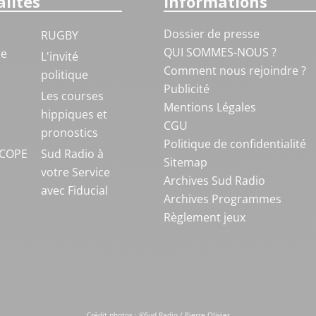
lités
Informations
Dossier de presse
RUGBY
QUI SOMMES-NOUS ?
ue
L'invité
Comment nous rejoindre ?
politique
Publicité
S
Les courses
Mentions Légales
hippiques et
CGU
pronostics
Politique de confidentialité
COPE
Sud Radio à
Sitemap
votre Service
Archives Sud Radio
avec Fiducial
Archives Programmes
Règlement jeux
Crédit photos : ©Sud Radio / Pierre Olivier