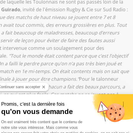
de laquelle les Toulonnais ne sont pas passés loin de la
 Guirado
, invité de l'émission Rugby & Cie sur Sud Radio :
que des matchs de haut niveau se jouent entre 7 et 8
n avait tout commis, des erreurs grossières
en plus
. Tout
n a fait beaucoup de maladresses, beaucoup d’erreurs
ervir de leçon pour éviter de faire des fautes aussi
e est intervenue comme un soulagement pour des
ale.
"Tout le monde était content parce que c’est l’objectif
n a failli le perdre parce qu’on n’a pas très bien joué et
 match en 1e mi-temps. On était contents mais on sait que
 finale à jouer pour être champions."
Pour le talonneur
çaise
"sera du 50-50. Chacun a fait des beaux parcours, a
 ce qui est plus facile. Ces matchs ne se jouent pas à
 aussi indisciplinés que ce week-end."
ivre Sud Radio