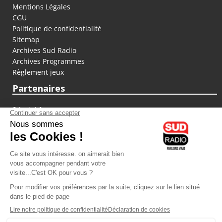
Mentions Légales
CGU
Politique de confidentialité
Sitemap
Archives Sud Radio
Archives Programmes
Règlement jeux
Partenaires
fiducial.fr
lyoncapitale.fr
olympique-et-lyonnais.com
L'application Iphone / Android
Téléchargez l'application
Les cookies