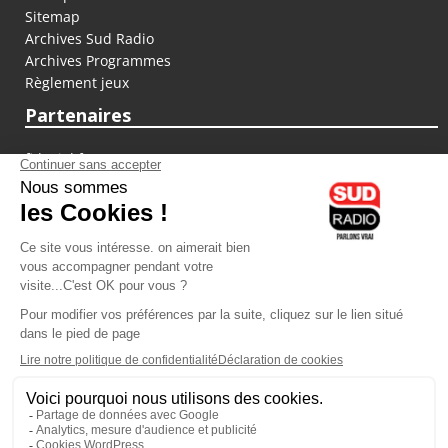
Sitemap
Archives Sud Radio
Archives Programmes
Règlement jeux
Partenaires
fiducial.fr
lyoncapitale.fr
olympique-et-lyonnais.com
L'application Iphone / Android
Téléchargez l'application
Les cookies
Gestion des cookies
Crédit photos : ©Sud Radio / Pierre Olivier