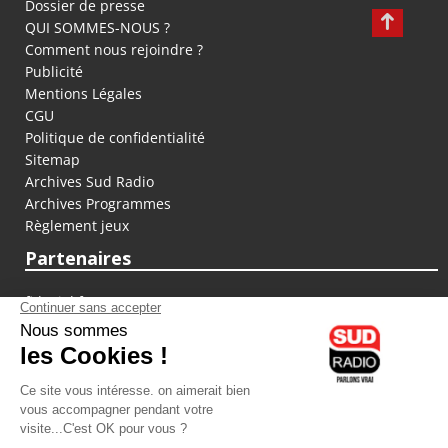
Dossier de presse
QUI SOMMES-NOUS ?
Comment nous rejoindre ?
Publicité
Mentions Légales
CGU
Politique de confidentialité
Sitemap
Archives Sud Radio
Archives Programmes
Règlement jeux
Partenaires
fiducial.fr
lyoncapitale.fr
olympique-et-lyonnais.com
L'application Iphone / Android
Téléchargez l'application