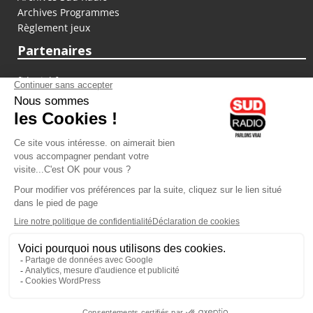
Archives Programmes
Règlement jeux
Partenaires
fiducial.fr
lyoncapitale.fr
olympique-et-lyonnais.com
L'application Iphone / Android
Téléchargez l'application
Les cookies
Gestion des cookies
Crédit photos : ©Sud Radio / Pierre Olivier