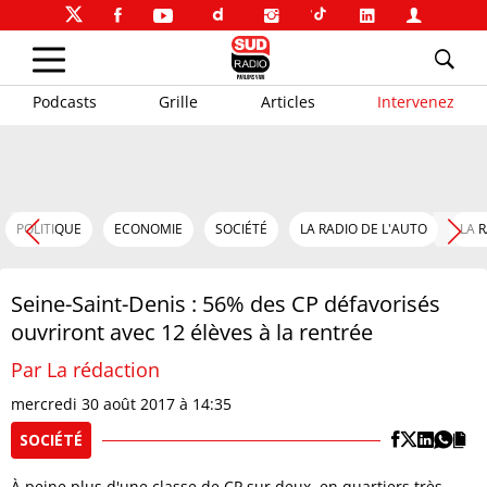
Podcasts
Grille
Articles
Intervenez
POLITIQUE
ECONOMIE
SOCIÉTÉ
LA RADIO DE L'AUTO
LA 
Seine-Saint-Denis : 56% des CP défavorisés
ouvriront avec 12 élèves à la rentrée
Par La rédaction
mercredi 30 août 2017 à 14:35
SOCIÉTÉ
À peine plus d'une classe de CP sur deux, en quartiers très