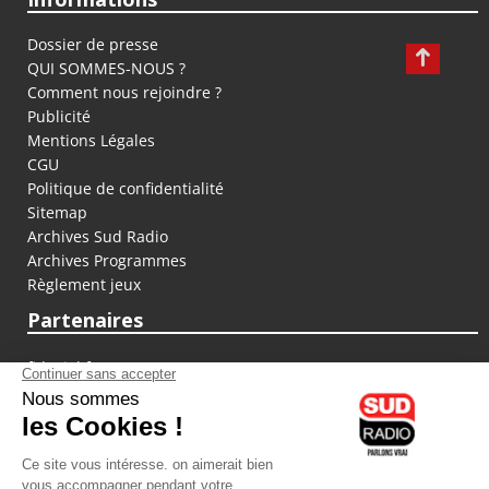
Dossier de presse
QUI SOMMES-NOUS ?
Comment nous rejoindre ?
Publicité
Mentions Légales
CGU
Politique de confidentialité
Sitemap
Archives Sud Radio
Archives Programmes
Règlement jeux
Partenaires
fiducial.fr
lyoncapitale.fr
olympique-et-lyonnais.com
L'application Iphone / Android