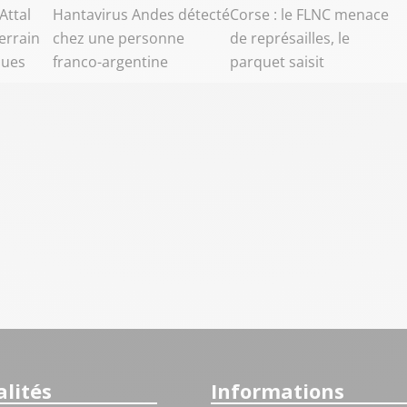
Attal
Hantavirus Andes détecté
Corse : le FLNC menace
errain
chez une personne
de représailles, le
ques
franco-argentine
parquet saisit
lités
Informations