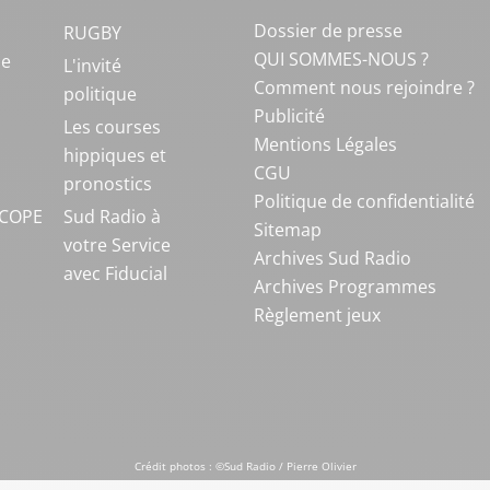
Dossier de presse
RUGBY
QUI SOMMES-NOUS ?
ue
L'invité
Comment nous rejoindre ?
politique
Publicité
S
Les courses
Mentions Légales
hippiques et
CGU
pronostics
Politique de confidentialité
COPE
Sud Radio à
Sitemap
votre Service
Archives Sud Radio
avec Fiducial
Archives Programmes
Règlement jeux
Crédit photos : ©Sud Radio / Pierre Olivier