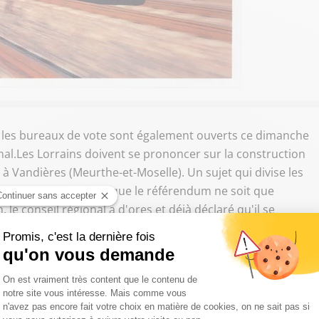
 les bureaux de vote sont également ouverts ce dimanche
nal.Les Lorrains doivent se prononcer sur la construction
 Vandières (Meurthe-et-Moselle). Un sujet qui divise les
breuses années.Bien que le référendum ne soit que
n, le conseil régional a d'ores et déjà déclaré qu'il se
u'il soit.
ivre Sud Radio