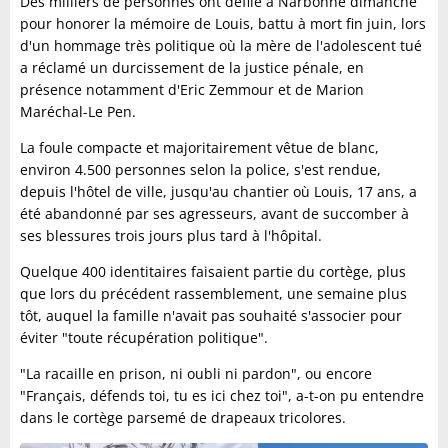
Des milliers de personnes ont défilé à Narbonne dimanche
pour honorer la mémoire de Louis, battu à mort fin juin, lors
d'un hommage très politique où la mère de l'adolescent tué
a réclamé un durcissement de la justice pénale, en
présence notamment d'Eric Zemmour et de Marion
Maréchal-Le Pen.
La foule compacte et majoritairement vêtue de blanc,
environ 4.500 personnes selon la police, s'est rendue,
depuis l'hôtel de ville, jusqu'au chantier où Louis, 17 ans, a
été abandonné par ses agresseurs, avant de succomber à
ses blessures trois jours plus tard à l'hôpital.
Quelque 400 identitaires faisaient partie du cortège, plus
que lors du précédent rassemblement, une semaine plus
tôt, auquel la famille n'avait pas souhaité s'associer pour
éviter "toute récupération politique".
"La racaille en prison, ni oubli ni pardon", ou encore
"Français, défends toi, tu es ici chez toi", a-t-on pu entendre
dans le cortège parsemé de drapeaux tricolores.