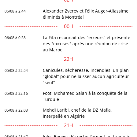
Alexander Zverev et Félix Auger-Aliassime
06/08 à 2:44
éliminés à Montréal
00H
La Fifa reconnaît des "erreurs" et présente
06/08 à 0:38
des "excuses" après une réunion de crise
au Maroc
22H
Canicules, sécheresse, incendies: un plan
05/08 à 22:54
"global" pour ne laisser aucun agriculteur
"seul"
Foot: Mohamed Salah à la conquête de la
05/08 à 22:16
Turquie
Mehdi Laribi, chef de la DZ Mafia,
05/08 à 22:03
interpellé en Algérie
21H
Jules Bouyer décroche l'argent au tremplin
05/08 à 21:47