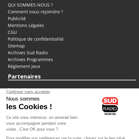
QUI SOMMES-NOUS ?
Comment nous rejoindre ?
Publicité
Mentions Légales
CGU
Politique de confidentialité
Sitemap
Archives Sud Radio
Archives Programmes
Règlement jeux
Partenaires
fiducial.fr
lyoncapitale.fr
olympique-et-lyonnais.com
L'application Iphone / Android
Téléchargez l'application