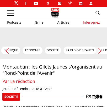
Podcasts
Grille
Articles
Intervenez
POLITIQUE
ECONOMIE
SOCIÉTÉ
LA RADIO DE L'AUTO
LA 
Montauban : les Gilets Jaunes s'organisent au
"Rond-Point de l'Avenir"
Par La rédaction
jeudi 6 décembre 2018 à 12:39
SOCIÉTÉ
Depuis le 17 novembre, à Montauban, les Gilets Jaunes se sont