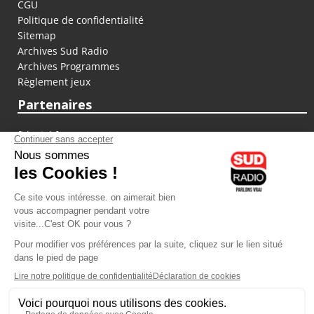
CGU
Politique de confidentialité
Sitemap
Archives Sud Radio
Archives Programmes
Règlement jeux
Partenaires
fiducial.fr
lyoncapitale.fr
olympique-et-lyonnais.com
L'application Iphone / Android
Téléchargez l'application
Les cookies
Gestion des cookies