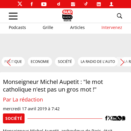
Podcasts
Grille
Articles
Intervenez
POLITIQUE
ECONOMIE
SOCIÉTÉ
LA RADIO DE L'AUTO
LA 
Monseigneur Michel Aupetit : "le mot
catholique n'est pas un gros mot !"
Par La rédaction
mercredi 17 avril 2019 à 7:42
SOCIÉTÉ
Monseigneur Michel Aupetit, archevêque de Paris, était