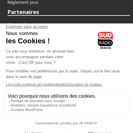
Règlement jeux
Partenaires
fiducial.fr
lyoncapitale.fr
olympique-et-lyonnais.com
L'application Iphone / Android
Téléchargez l'application
Les cookies
Gestion des cookies
Crédit photos : ©Sud Radio / Pierre Olivier
06H00
-
07H00
07H00 - 10H00
Laurence Péraud
Laurence Péraud