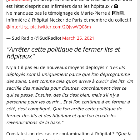
est l’état d’esprit des infirmiers dans les hôpitaux ? 🏥
Ne manquez pas le témoignage de Marie-Pierre à 8️⃣h🔟,
infirmière à l’hôpital Necker de Paris et membre du collectif
@InterUrg
.
pic.twitter.com/2QJvwVQ08m
— Sud Radio (@SudRadio)
March 25, 2021
"Arrêter cette politique de fermer lits et
hôpitaux"
N’y a-t-il pas eu de nouveaux moyens déployés ?
"Les lits
déployés sont là uniquement parce que l’on déprogramme
des soins. C’est comme cela qu’on arrive à ouvrir des lits. On
sacrifie des malades pour d’autres, concrètement c’est ce
qui se passe. Ensuite, des lits c’est bien, mais s’il n’y a
personne pour les ouvrir… Et si l’on continue à en fermer à
côté, c’est compliqué. Que l’on arrête cette politique de
fermer des lits et des hôpitaux et que l’on écoute les
revendications de la base."
Constate-t-on des cas de contamination à l’hôpital ?
"Que la