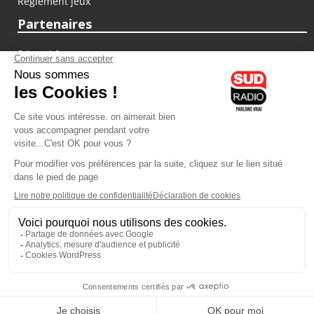
Règlement jeux
Partenaires
fiducial.fr
lyoncapitale.fr
olympique-et-lyonnais.com
L'application Iphone / Android
Téléchargez l'application
Les cookies
Gestion des cookies
Crédit photos : ©Sud Radio / Pierre Olivier
06H00
-
07H00
07H00 - 10H00
Jon Rakotozafy
Jacques Cardoze