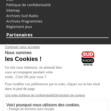
Politique de confidentialité
Sitemap
Archives Sud Radio
Archives Programmes
Règlement jeux
Partenaires
fiducial.fr
lyoncapitale.fr
olympique-et-lyonnais.com
L'application Iphone / Android
Téléchargez l'application
Les cookies
Gestion des cookies