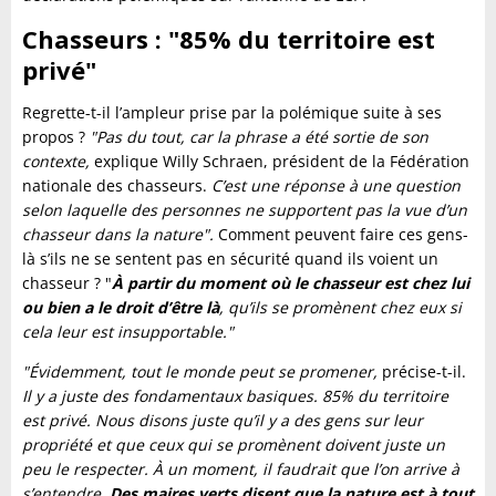
Chasseurs : "85% du territoire est
privé"
Regrette-t-il l’ampleur prise par la polémique suite à ses
propos ?
"Pas du tout, car la phrase a été sortie de son
contexte,
explique Willy Schraen, président de la Fédération
nationale des chasseurs.
C’est une réponse à une question
selon laquelle des personnes ne supportent pas la vue d’un
chasseur dans la nature".
Comment peuvent faire ces gens-
là s’ils ne se sentent pas en sécurité quand ils voient un
chasseur ? "
À partir du moment où le chasseur est chez lui
ou bien a le droit d’être là
, qu’ils se promènent chez eux si
cela leur est insupportable."
"Évidemment, tout le monde peut se promener,
précise-t-il.
Il y a juste des fondamentaux basiques. 85% du territoire
est privé. Nous disons juste qu’il y a des gens sur leur
propriété et que ceux qui se promènent doivent juste un
peu le respecter. À un moment, il faudrait que l’on arrive à
s’entendre.
Des maires verts disent que la nature est à tout