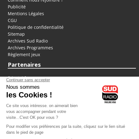
Publicité
Mentions Légales
CGU
Politique de confidentialité
Sitemap
Archives Sud Radio
Archives Programmes
Règlement jeux
Partenaires
fiducial.fr
lyoncapitale.fr
olympique-et-lyonnais.com
L'application Iphone / Android
Téléchargez l'application
Les cookies