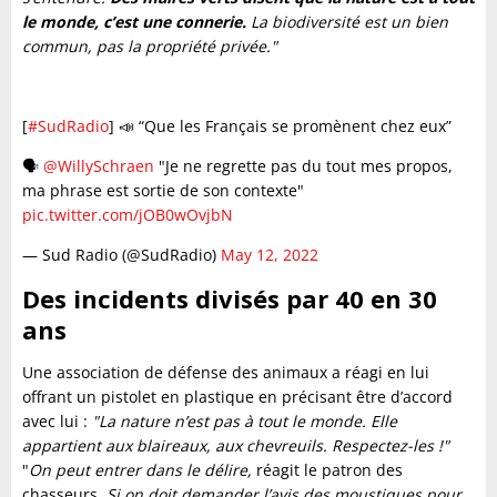
le monde, c’est une connerie.
La biodiversité est un bien
commun, pas la propriété privée."
[
#SudRadio
] 📣 “Que les Français se promènent chez eux”
🗣
@WillySchraen
"Je ne regrette pas du tout mes propos,
ma phrase est sortie de son contexte"
pic.twitter.com/jOB0wOvjbN
— Sud Radio (@SudRadio)
May 12, 2022
Des incidents divisés par 40 en 30
ans
Une association de défense des animaux a réagi en lui
offrant un pistolet en plastique en précisant être d’accord
avec lui :
"La nature n’est pas à tout le monde. Elle
appartient aux blaireaux, aux chevreuils. Respectez-les !"
"
On peut entrer dans le délire,
réagit le patron des
chasseurs.
Si on doit demander l’avis des moustiques pour