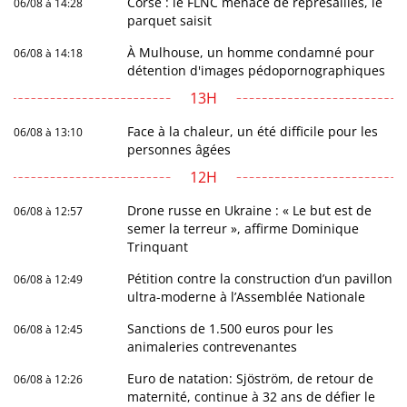
Corse : le FLNC menace de représailles, le
06/08 à 14:28
parquet saisit
À Mulhouse, un homme condamné pour
06/08 à 14:18
détention d'images pédopornographiques
13H
Face à la chaleur, un été difficile pour les
06/08 à 13:10
personnes âgées
12H
Drone russe en Ukraine : « Le but est de
06/08 à 12:57
semer la terreur », affirme Dominique
Trinquant
Pétition contre la construction d’un pavillon
06/08 à 12:49
ultra-moderne à l’Assemblée Nationale
Sanctions de 1.500 euros pour les
06/08 à 12:45
animaleries contrevenantes
Euro de natation: Sjöström, de retour de
06/08 à 12:26
maternité, continue à 32 ans de défier le