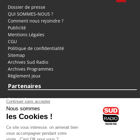
Dossier de presse
QUI SOMMES-NOUS ?
Comment nous rejoindre ?
Publicité
Mentions Légales
CGU
Politique de confidentialité
Sitemap
Archives Sud Radio
Archives Programmes
Règlement jeux
Partenaires
fiducial.fr
lyoncapitale.fr
olympique-et-lyonnais.com
L'application Iphone / Android