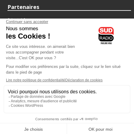
Partenaires
fiducial.fr
lyoncapitale.fr
olympique-et-lyonnais.com
L'application Iphone / Android
Téléchargez l'application
Les cookies
Gestion des cookies
Crédit photos : ©Sud Radio / Pierre Olivier
22H00
-
23H00
23H00 - 00H00
Brigitte Lahaie
Animateur
Brigitte Lahaie Sud Radio
Vous écoutez Sud Radio