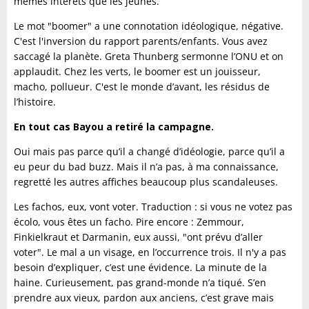
mêmes intérêts que les jeunes.
Le mot "boomer" a une connotation idéologique, négative.
C'est l'inversion du rapport parents/enfants. Vous avez
saccagé la planète. Greta Thunberg sermonne l’ONU et on
applaudit.
Chez les verts, le boomer est un jouisseur,
macho, pollueur. C'est le monde d’avant, les résidus de
l’histoire.
En tout cas Bayou a retiré la campagne.
Oui mais pas parce qu’il a changé d’idéologie, parce qu’il a
eu peur du bad buzz.
Mais il n’a pas, à ma connaissance,
regretté les autres affiches beaucoup plus scandaleuses.
Les fachos, eux, vont voter. Traduction : si vous ne votez pas
écolo, vous êtes un facho.
Pire encore : Zemmour,
Finkielkraut et Darmanin, eux aussi, "ont prévu d’aller
voter". Le mal a un visage, en l’occurrence trois. Il n'y a pas
besoin d’expliquer, c’est une évidence. La minute de la
haine. Curieusement, pas grand-monde n’a tiqué. S’en
prendre aux vieux, pardon aux anciens, c’est grave mais