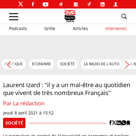
Podcasts
Grille
Articles
Intervenez
POLITIQUE
ECONOMIE
SOCIÉTÉ
LA RADIO DE L'AUTO
LA 
Laurent Izard : "il y a un mal-être au quotidien
que vivent de très nombreux Français"
Par La rédaction
jeudi 8 avril 2021 à 15:52
SOCIÉTÉ
Le normalien et agrégé de l'Université en économie et gestion,